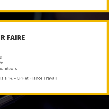
R FAIRE
s
ée
moniteurs
 à 1€ – CPF et France Travail