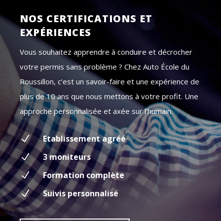
NOS CERTIFICATIONS ET
EXPÉRIENCES
Vous souhaitez apprendre à conduire et décrocher
votre permis sans problème ? Chez Auto École du
Roussillon, c’est un savoir-faire et une expérience de
plus de 10 ans que nous mettons à votre profit. Une
approche personnalisée et axée sur l’humain.
N
Etablissement agréé
N
3 moniteurs
N
Formation complète
N
Suivis personnalisé